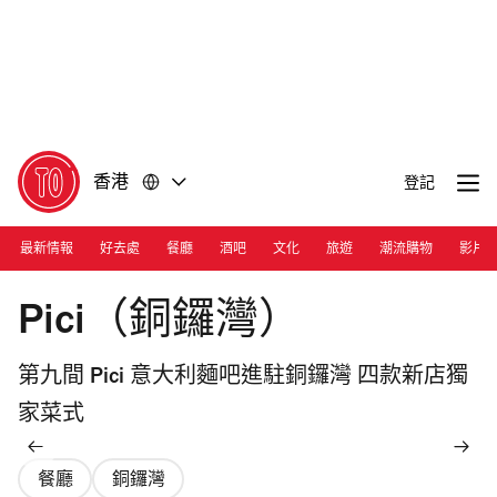
前
前
往
往
內
頁
容
尾
香港
登記
最新情報
好去處
餐廳
酒吧
文化
旅遊
潮流購物
影片
Photograph: Courtesy Pici
Pici（銅鑼灣）
第九間 Pici 意大利麵吧進駐銅鑼灣 四款新店獨
家菜式
餐廳
銅鑼灣