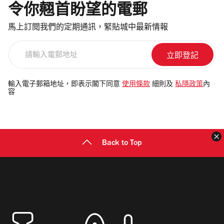
令你翹首盼望的電郵
馬上訂閱我們的定期通訊，緊貼城中最新情報
請
輸
入
電
輸入電子郵箱地址，即表示閣下同意
使用條款
細則及
私隱政策
內
容
郵
地
址
Back to Top