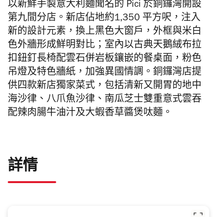
以新鮮手製意大利麵聞名的 Pici 於銅鑼灣開設
第九間分店。新店
佔地約
1,350
平方呎，
注入
新的設計元素，
換上黑色大窗戶，外框與米白
色外牆形成鮮明對比；室內以
古典天鵝絨布拉
扣鈕釘長椅配雲石併岩板鑲嵌的餐桌面
，
粉色
吊燈及特色牆紙，加強
異國情調
。
銅鑼灣店提
供
四款新店獨家菜式，包括
清新又開胃的
地中
海沙律、八爪魚沙律、南瓜芝士雙重意式雲吞
配辣肉腸牛油汁及大蝦香草醬煲呔麵。
詳情