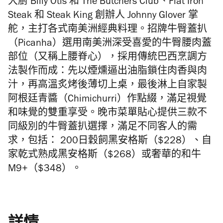
大廚 Billy Otis 和 The Butchers Club、Flat Iron
Steak 和 Steak King 創辦人 Johnny Glover 掌
舵，主打各式南美洲經典料理。招牌牛臀蓋扒
（Picanha）選用南美洲深受喜愛的牛臀腰肉蓋
部位（又稱上腰脊心），採用傳統巴西烹調方
法製作而成：先以煙燻逼出油脂鎖住肉香與肉
汁，再高溫炙烤後薄切上桌，最後淋上自家製
阿根廷青醬（Chimichurri）作點綴，滿足視覺
和味覺的雙重享受。晚市菜單貼心提供三款不
同級別的牛臀蓋扒選擇，滿足不同客人的需
求，包括： 200日穀飼黑安格斯（$228）、自
家乾式熟成黑安格斯（$268）或奢華的和牛
M9+（$348）。