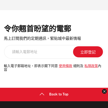
令你翹首盼望的電郵
馬上訂閱我們的定期通訊，緊貼城中最新情報
請
輸
入
電
輸入電子郵箱地址，即表示閣下同意
使用條款
細則及
私隱政策
內
容
郵
地
址
Back to Top