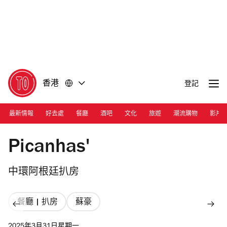
前
前
往
往
內
頁
容
尾
香港
登記
最新情報
好去處
餐廳
酒吧
文化
旅遊
潮流購物
影片
Photograph: Courtesy Picanhas'
Picanhas'
中環阿根廷扒房
餐廳 | 扒房
蘇豪