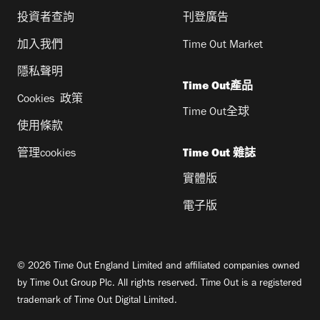
投資者查詢
刊登廣告
加入我們
Time Out Market
隱私聲明
Time Out產品
Cookies 政策
Time Out全球
使用條款
管理cookies
Time Out 雜誌
實體版
電子版
© 2026 Time Out England Limited and affiliated companies owned
by Time Out Group Plc. All rights reserved. Time Out is a registered
trademark of Time Out Digital Limited.