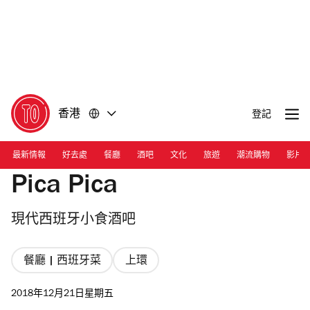
前
前
往
往
內
頁
容
尾
香港
登記
最新情報
好去處
餐廳
酒吧
文化
旅遊
潮流購物
影片
Pica Pica
現代西班牙小食酒吧
餐廳 | 西班牙菜
上環
2018年12月21日星期五