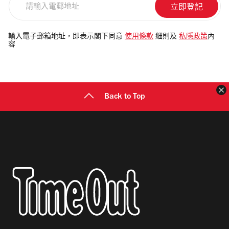
輸
入
電
輸入電子郵箱地址，即表示閣下同意
使用條款
細則及
私隱政策
內
容
郵
地
址
Back to Top