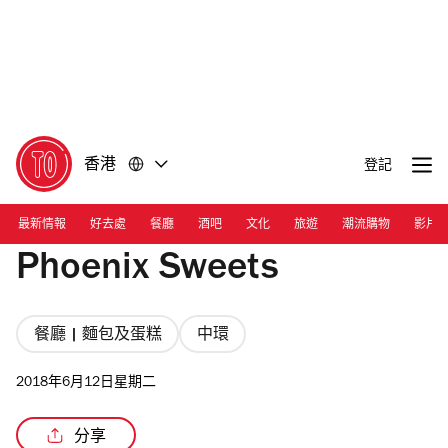
前
前
往
往
內
頁
容
尾
香港
登記
最新情報
好去處
餐廳
酒吧
文化
旅遊
潮流購物
影片
Phoenix Sweets
餐廳 | 麵包及蛋糕
中環
2018年6月12日星期二
分享