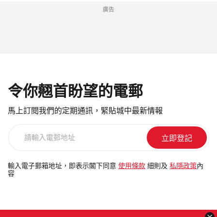
廣告
令你翹首盼望的電郵
馬上訂閱我們的定期通訊，緊貼城中最新情報
請
輸
入
電
輸入電子郵箱地址，即表示閣下同意
使用條款
細則及
私隱政策
內
容
郵
地
址