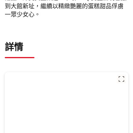
到
大館
新址，繼續以精緻艷麗的蛋糕甜品俘虜
一眾少女心。
詳情