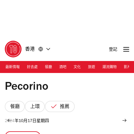
前
前
往
往
內
頁
容
尾
香港
登記
最新情報
好去處
餐廳
酒吧
文化
旅遊
潮流購物
影片
Photograph: Cara Hung
Pecorino
餐廳
上環
推薦
2024年10月17日星期四