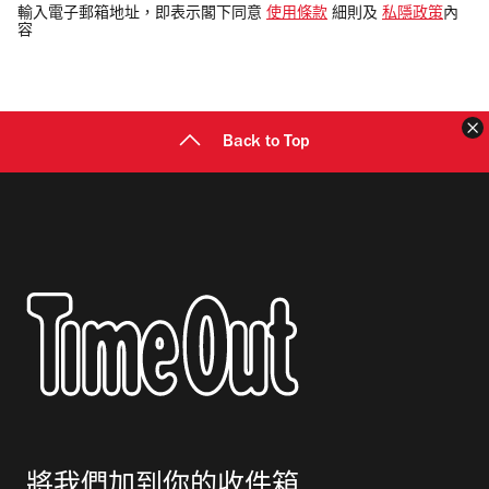
電
輸入電子郵箱地址，即表示閣下同意
使用條款
細則及
私隱政策
內
容
郵
地
址
Back to Top
將我們加到你的收件箱