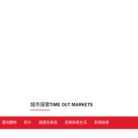
城市探索
TIME OUT MARKETS
潮流購物
影片
健康及美容
音樂與夜生活
影視娛樂