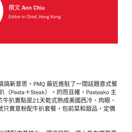
撰文
Ann Chiu
Editor in Chief, Hong Kong
搞新意思。PMQ
最近進駐了一間話題
意式餐
（Pasta
＋
Steak）。的而且確，Pasteako 主
w；至於牛扒賣點是21天乾式熟成美國西冷、肉眼、
旗號只賣意粉配牛扒套餐，包前菜和甜品，定價
。