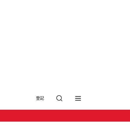
搜
登記
尋