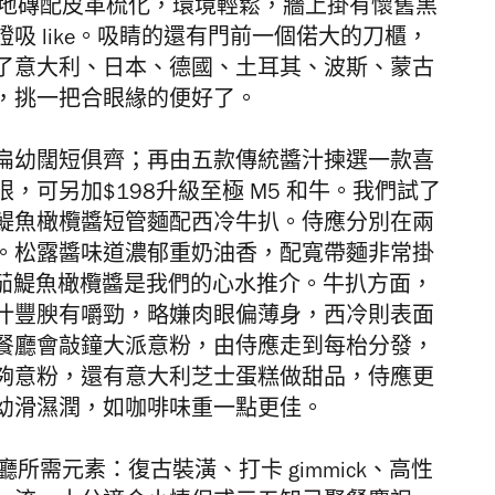
地磚配皮革梳化，環境輕鬆，牆上掛有懷舊黑
吸 like。吸睛的還有門前一個偌大的刀櫃，
了意大利、日本、德國、土耳其、波斯、蒙古
，挑一把合眼緣的便好了。
扁幼闊短俱齊；再由五款傳統醬汁揀選一款喜
可另加$198升級至極 M5 和牛。我們試了
鯷魚橄欖醬短管麵配西冷牛扒。侍應分別在兩
。松露醬味道濃郁重奶油香，配寬帶麵非常掛
辣的番茄鯷魚橄欖醬是我們的心水推介。牛扒方面，
汁豐腴有嚼勁，略嫌肉眼偏薄身，西冷則
表面
餐廳會敲鐘大派意粉，由侍應走到每枱分發，
夠意粉，還有意大利芝士蛋糕做甜品，
侍應更
幼滑濕潤，如咖啡味重一點更佳。
所需元素：復古裝潢、打卡 gimmick、高性