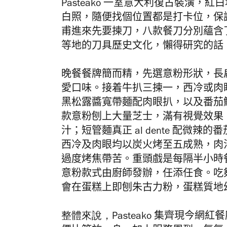
Pasteako
一室意大利復古裝潢，紅白
白照，隨便找個位置都是打卡位，保證
甫進來先要揀刀，八款餐刀分別蘊含
等地的刀具歷史文化，懶得研究的話
晚餐餐牌簡而精，先選意粉形狀，長
愛口味。接着牛扒三揀一，西冷或肉眼，
黑松露醬寬帶麵配肉眼扒，以及番茄
款意粉刨上大量芝士，滿有視覺效果
汁；短管麵真正 al dente 配微
西冷及肉眼均以
炭火
烤至五成熟，肉
過度烤
焦帶苦
。重頭戲是每隔半小時
意粉款式由廚師發辦，任添任食。吃
會在蛋糕上
即刨朱古力粉，蛋糕質地
整體來說，
Pasteako
集齊現今網紅餐廳