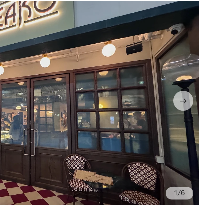
/6
Ph