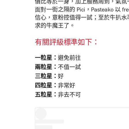
價比等於一身，加上服務周到，氣氛
面對
一街之隔的
P
ici
，
Pasteako
以
fr
信心，意粉控值得一試；至於牛扒水
求的牛魔王了。
有關評級標準如下：
一粒星：
避免前往
兩粒星：
不值一試
三粒星：
好
四粒星：
非常好
五粒星：
非去不可