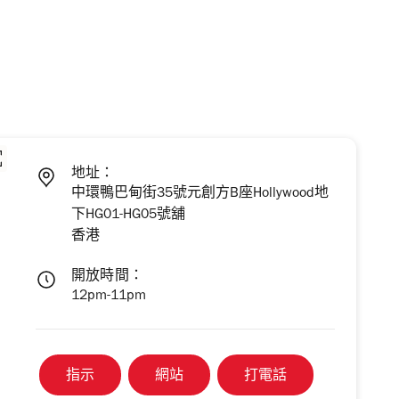
地址：
中環鴨巴甸街35號元創方B座Hollywood地
下HG01-HG05號舖
香港
開放時間：
12pm-11pm
指示
網站
打電話