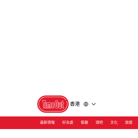
前
前
往
往
內
頁
容
尾
香港
最新情報
好去處
餐廳
酒吧
文化
旅遊