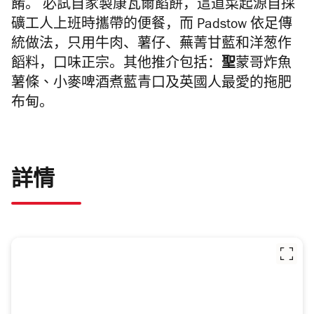
餚。
必試
自家製康瓦爾餡餅
，
這道菜起源自採
礦工人上班時攜帶的便餐，而
Padstow
依足傳
統做法，只用牛肉、薯仔、蕪菁甘藍和洋葱作
饀料，
口味正宗。其他推介包括：
聖
蒙哥炸魚
薯條、
小麥啤酒煮藍青口及
英國人最愛的拖肥
布甸。
詳情