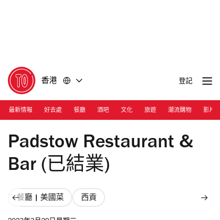
前
前
往
往
內
頁
容
尾
香港
登記
最新情報
好去處
餐廳
酒吧
文化
旅遊
潮流購物
影片
Photograph: Courtesy Padstow Restaurant & Bar
Padstow Restaurant &
Bar (已結業)
餐廳 | 美國菜
西貢