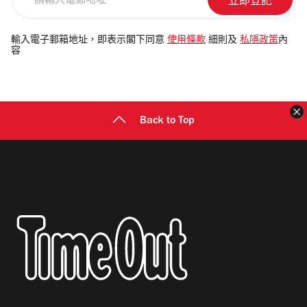
輸
入
電
輸入電子郵箱地址，即表示閣下同意
使用條款
細則及
私隱政策
內
容
郵
地
址
Back to Top