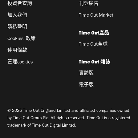
投資者查詢
刊登廣告
加入我們
Time Out Market
隱私聲明
Time Out產品
Cookies 政策
Time Out全球
使用條款
管理cookies
Time Out 雜誌
實體版
電子版
© 2026 Time Out England Limited and affiliated companies owned
by Time Out Group Plc. All rights reserved. Time Out is a registered
trademark of Time Out Digital Limited.