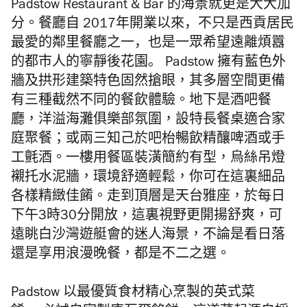
Padstow Restaurant & Bar 的海景就更是大大加
分。
餐廳
自
2017
年開業以來，不只是西貢居民
最愛的鄰里餐廳之一，
也是一眾希望遠離煩囂
的都市人的寧靜後花園。
Padstow
擁有藍色外
牆及拱形建築特色固然搶眼，其多層空間更備
有三種截然不同的餐飲體驗。地下是酒吧餐
廳，
洋溢海灘俱樂部氛圍，設特長餐桌適合家
庭聚餐；
或兩三知己於吧枱暢飲精釀啤酒或手
工氈酒。
一樓用餐區裝潢簡約有型，烏絲吊燈
襯托水泥牆，環境舒適輕鬆，
你可在這裏細品
各樣精緻佳餚。走到頂層是天台雅座，於每日
下午
3
時
30
分開放，這裏視野更開揚舒爽，
可
遠眺白沙灣遊艇會的迷人海景，不論是看日落
還是享用浪漫晚餐，都是不二之選。
Padstow
以最優
質食材精心烹製的英式菜