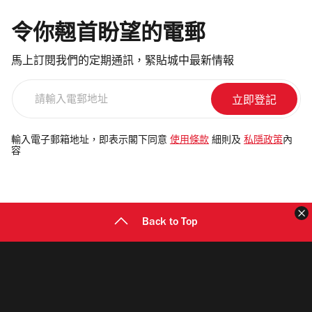
令你翹首盼望的電郵
馬上訂閱我們的定期通訊，緊貼城中最新情報
請
輸
入
電
輸入電子郵箱地址，即表示閣下同意
使用條款
細則及
私隱政策
內
容
郵
地
址
Back to Top