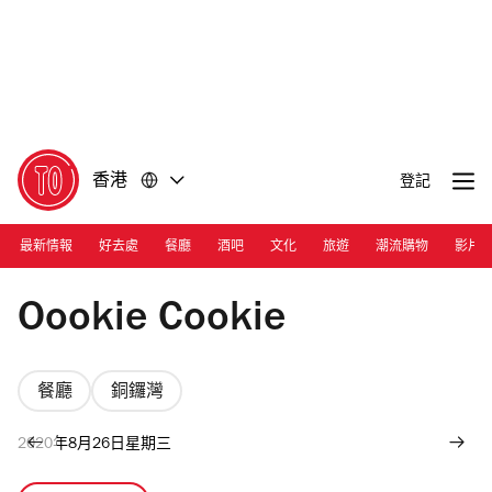
前
前
往
往
內
頁
容
尾
香港
登記
最新情報
好去處
餐廳
酒吧
文化
旅遊
潮流購物
影片
Photograph: Calvin Sit
Oookie Cookie
餐廳
銅鑼灣
2020年8月26日星期三