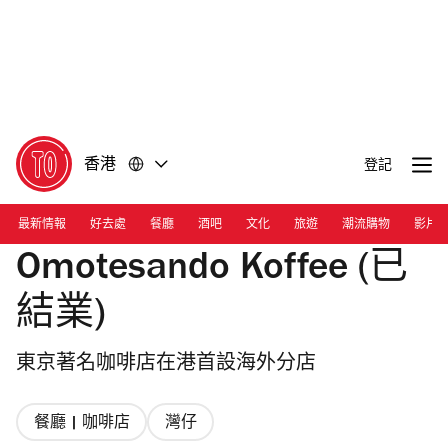
前
前
往
往
內
頁
容
尾
香港
登記
最新情報
好去處
餐廳
酒吧
文化
旅遊
潮流購物
影片
Omotesando Koffee (已
結業)
東京著名咖啡店在港首設海外分店
餐廳 | 咖啡店
灣仔