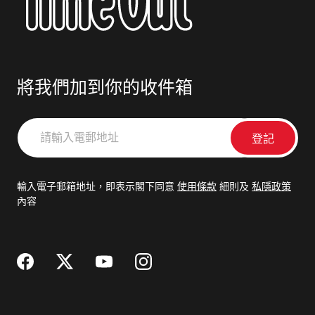
將我們加到你的收件箱
請
輸
入
電
輸入電子郵箱地址，即表示閣下同意
使用條款
細則及
私隱政策
郵
內容
地
址