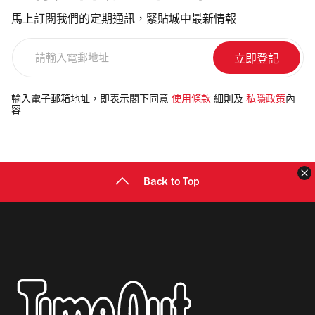
馬上訂閱我們的定期通訊，緊貼城中最新情報
請
輸
入
電
輸入電子郵箱地址，即表示閣下同意
使用條款
細則及
私隱政策
內
容
郵
地
址
Back to Top