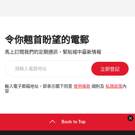
令你翹首盼望的電郵
馬上訂閱我們的定期通訊，緊貼城中最新情報
請
輸
入
電
輸入電子郵箱地址，即表示閣下同意
使用條款
細則及
私隱政策
內
容
郵
地
址
Back to Top