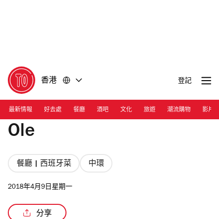
前
前
往
往
內
頁
容
尾
香港
登記
最新情報
好去處
餐廳
酒吧
文化
旅遊
潮流購物
影片
Ole
餐廳 | 西班牙菜
中環
2018年4月9日星期一
分享