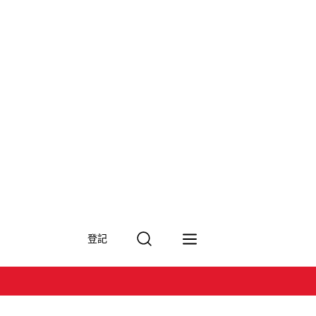
搜
登記
尋