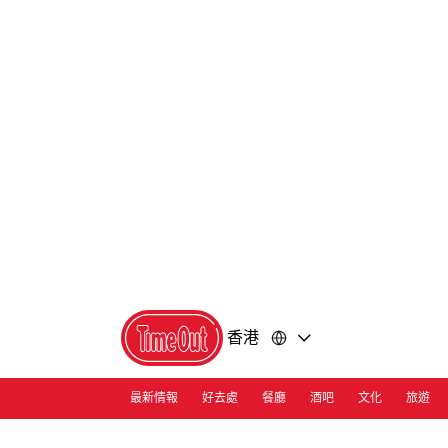
前
前
往
往
內
頁
容
尾
香港
最新情報
好去處
餐廳
酒吧
文化
旅遊