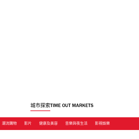
城市探索
TIME OUT MARKETS
潮流購物
影片
健康及美容
音樂與夜生活
影視娛樂