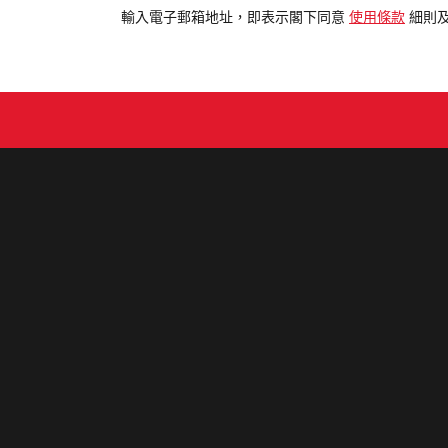
電
輸入電子郵箱地址，即表示閣下同意
使用條款
細則
郵
地
址