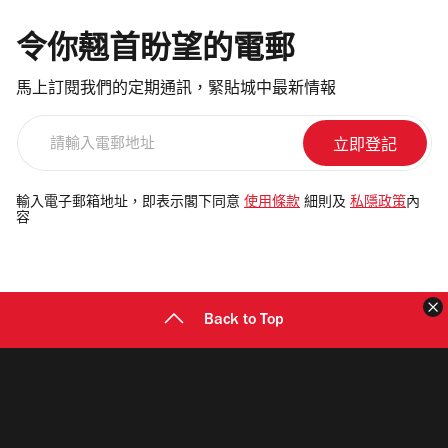
令你翹首盼望的電郵
馬上訂閱我們的定期通訊，緊貼城中最新情報
請
輸
入
電
輸入電子郵箱地址，即表示閣下同意
使用條款
細則及
私隱政策
內
容
郵
地
址
Back to Top