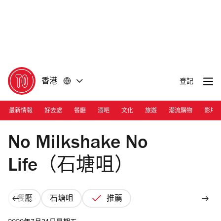
前
前
往
往
內
頁
容
尾
香港
登記
最新情報
好去處
餐廳
酒吧
文化
旅遊
潮流購物
影片
Photograph: Cara Hung
No Milkshake No
Life（石塘咀）
餐廳
石塘咀
推薦