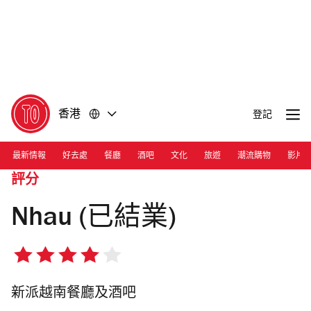
前
前
往
往
內
頁
容
尾
香港
登記
最新情報
好去處
餐廳
酒吧
文化
旅遊
潮流購物
影片
評分
Nhau (已結業)
4/5
星
新派越南餐廳及酒吧