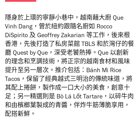
隱身於上環
的寧靜小巷中，
越南藉大廚 Que
Vinh Dang，
曾於紐約跟隨名廚如 Rocco
DiSpirito 及 Geoffrey Zakarian 等工作，後來
根
香
港，先
後打造了私房菜館 TBLS 和於灣仔的餐
廳 Quest by Que，深受老饕
熱捧。
Que
以創新
的理念和烹調技術，將正宗的越南食材和風味
提升至另一層次。推介
包括：
Bánh Mì Rice
Tacos
，保留了經典越式三明治的傳統味道，
將
其配上捲餅，製作成一口大小的美食，創意十
足；
另一精選則是
Bò Lá Lốt Tartare
，以碎牛肉
和由檳榔葉製成的青醬，
伴炸牛筋薄脆享用，
配搭新鮮。