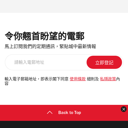
令你翹首盼望的電郵
馬上訂閱我們的定期通訊，緊貼城中最新情報
請
輸
入
電
輸入電子郵箱地址，即表示閣下同意
使用條款
細則及
私隱政策
內
容
郵
地
址
Back to Top