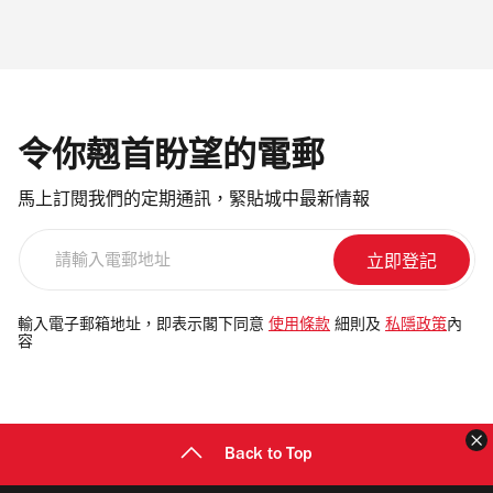
令你翹首盼望的電郵
馬上訂閱我們的定期通訊，緊貼城中最新情報
請
輸
入
電
輸入電子郵箱地址，即表示閣下同意
使用條款
細則及
私隱政策
內
容
郵
地
址
Back to Top