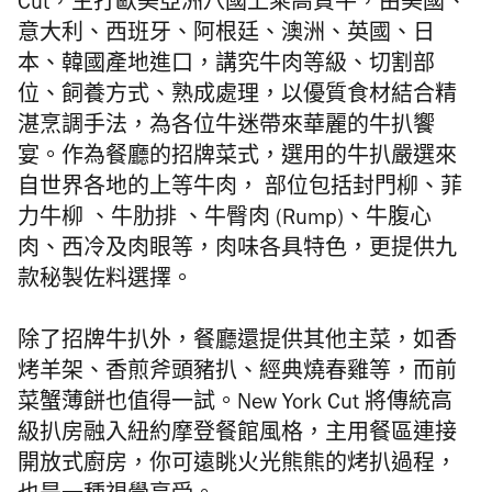
Cut，
主打
歐美亞洲八國上乘高質牛，由美國、
意大利、西班牙、阿根廷、澳洲、英國、日
本、韓國產地進口，講究牛肉等級、切割部
位、飼養方式、熟成處理，以優質食材結合精
湛烹調手法，為各位牛迷帶來華麗的牛扒饗
宴。
作為餐廳的招牌菜式，選用的牛扒嚴選來
自世界各地的上等牛肉， 部位包括封門柳
、菲
力牛柳 、
牛肋排
、牛臀肉
(Rump)
、牛腹心
肉
、西冷及
肉眼
等，肉味各具特色，更提供九
款秘製佐料選擇。
除了招牌牛扒外，餐廳還提供其他主菜，如香
烤羊架、香煎斧頭豬扒、經典燒春雞等，而前
菜蟹薄餅也值得一試。
New York Cut
將傳統高
級扒房融入
紐約摩登
餐館
風格，主用餐區連接
開放式廚房，你可遠眺火光熊熊的烤扒過程，