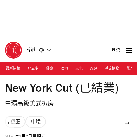
前
前
往
往
內
頁
容
尾
香港
登記
最新情報
好去處
餐廳
酒吧
文化
旅遊
潮流購物
影片
Photograph: Courtesy NewYork Cut
New York Cut (已結業)
中環高級美式扒房
餐廳
中環