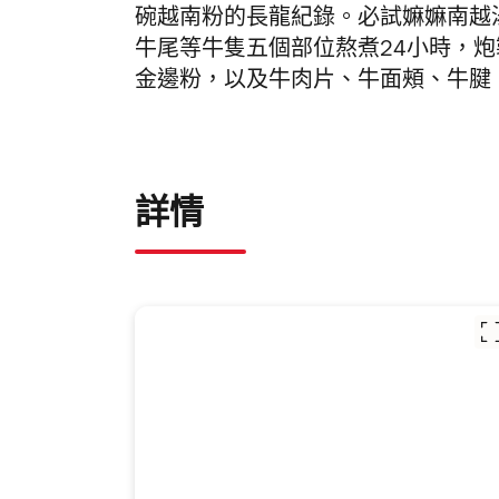
碗越南粉的長
龍紀錄。必試
嫲嫲南越
牛尾等牛隻五個部位熬煮
24
小時，炮
金邊粉，以及牛肉片、牛面頰、牛腱
詳情