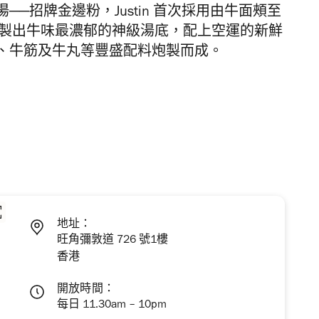
湯──招牌金邊粉
，
Justin
首次採用由牛面頰至
製出牛味最濃郁的神級湯底，
配上空運的新鮮
、
牛筋及牛丸等豐盛配料炮製而成
。
地址：
旺角彌敦道 726 號1樓
香港
開放時間：
每日 11.30am – 10pm