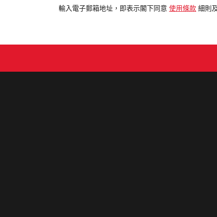
電
輸入電子郵箱地址，即表示閣下同意
使用條款
細則
郵
地
址