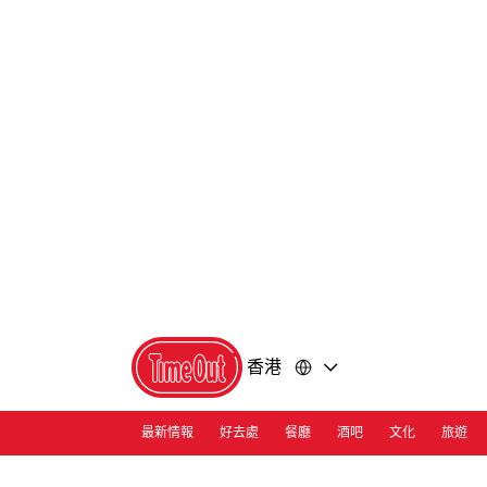
前
前
往
往
內
頁
容
尾
香港
最新情報
好去處
餐廳
酒吧
文化
旅遊