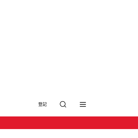
搜
登記
尋