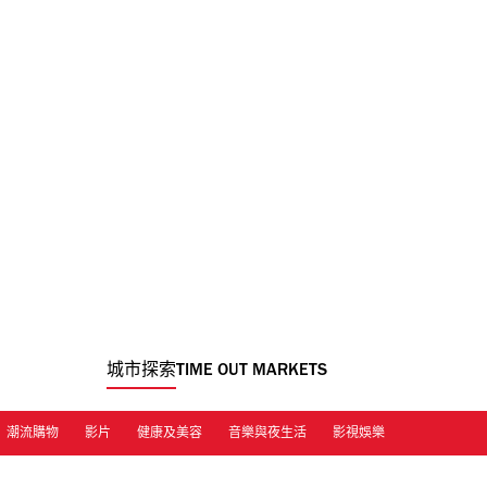
城市探索
TIME OUT MARKETS
潮流購物
影片
健康及美容
音樂與夜生活
影視娛樂