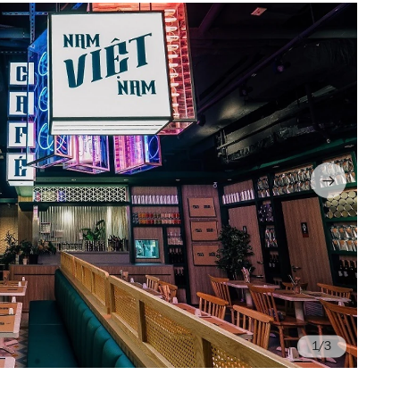
/3
Ph