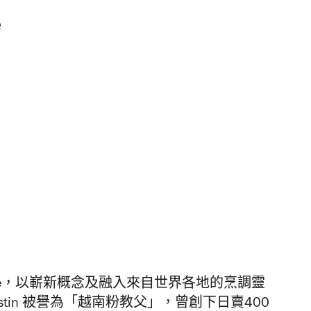
e
e，以
嶄新概念及融入來自世界各地的烹調靈
stin
被譽為「越南粉教父」，曾創下日賣
400