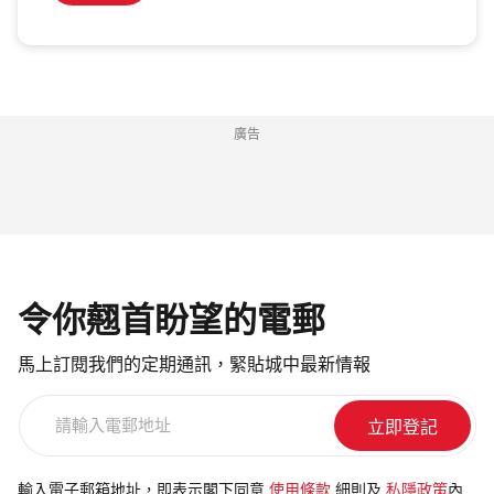
廣告
令你翹首盼望的電郵
馬上訂閱我們的定期通訊，緊貼城中最新情報
請
輸
入
電
輸入電子郵箱地址，即表示閣下同意
使用條款
細則及
私隱政策
內