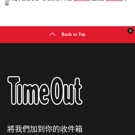
容
郵
地
址
Back to Top
將我們加到你的收件箱