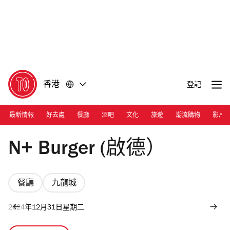
前
前
往
往
內
頁
容
尾
香港
登記
最新情報
好去處
餐廳
酒吧
文化
旅遊
潮流購物
影片
Photograph: Ann Chiu
N+ Burger (啟德）
餐廳
九龍城
2024年12月31日星期二