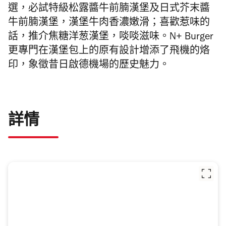
選，必試特級松露醬牛前腩漢堡及日式芥末醬
牛前腩漢堡，
漢堡
牛肉香濃嫩滑；喜歡惹味的
話，推介焦糖洋葱漢堡，啖啖滋味。N+ Burger
更專門在
漢堡包上的
原有設計增添了飛機的烙
印，象徵昔日啟德機場的歷史魅力。
詳情