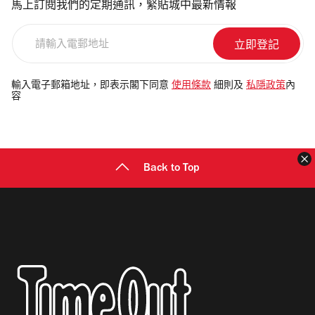
馬上訂閱我們的定期通訊，緊貼城中最新情報
請
輸
入
電
輸入電子郵箱地址，即表示閣下同意
使用條款
細則及
私隱政策
內
容
郵
地
址
Back to Top