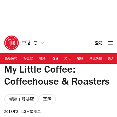
前
前
往
往
內
頁
容
尾
香港
登記
最新情報
好去處
餐廳
酒吧
文化
旅遊
潮流購物
影片
My Little Coffee:
Coffeehouse & Roasters
餐廳 | 咖啡店
荃灣
2018年3月13日星期二