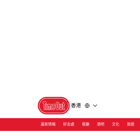
前
前
往
往
內
頁
容
尾
香港
最新情報
好去處
餐廳
酒吧
文化
旅遊