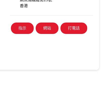
鰂魚涌糖廠街23號
香港
指示
網站
打電話