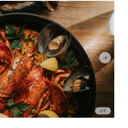
/5
Ph