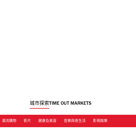
城市探索
TIME OUT MARKETS
潮流購物
影片
健康及美容
音樂與夜生活
影視娛樂