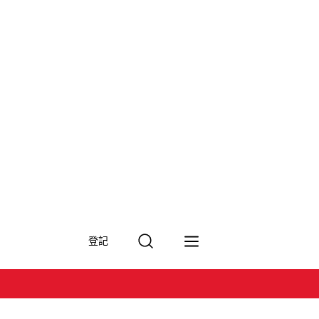
搜
登記
尋