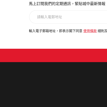
馬上訂閱我們的定期通訊，緊貼城中最新情報
請
輸
入
電
輸入電子郵箱地址，即表示閣下同意
使用條款
細則
郵
地
址