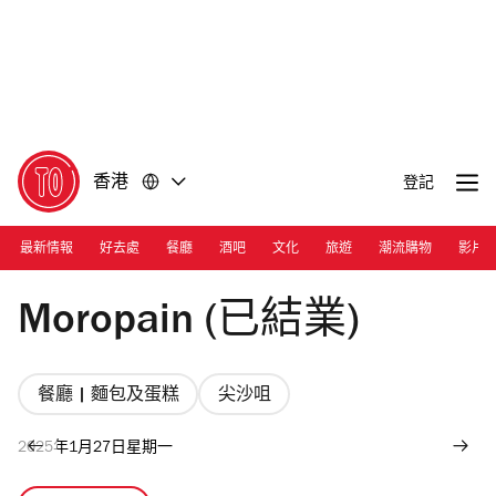
前
前
往
往
內
頁
容
尾
香港
登記
最新情報
好去處
餐廳
酒吧
文化
旅遊
潮流購物
影片
Photograph: Ann Chiu
Moropain (已結業)
餐廳 | 麵包及蛋糕
尖沙咀
2025年1月27日星期一