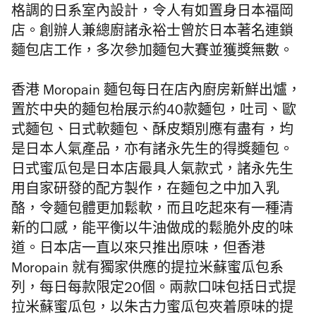
格調的日系室內設計，令人有如置身日本福岡
店。創辦人兼總廚諸永裕士曾於日本著名連鎖
麵包店工作，多次參加麵包大賽並獲獎無數。
香港 Moropain 麵包每日在店內廚房新鮮出爐，
置於中央的麵包枱展示約40款麵包，吐司、歐
式麵包、日式軟麵包、酥皮類別應有盡有，均
是日本人氣產品，亦有諸永先生的得獎麵包。
日式蜜瓜包是日本店最具人氣款式，諸永先生
用自家研發的配方製作，在麵包之中加入乳
酪，令麵包體更加鬆軟，而且吃起來有一種清
新的口感，能平衡以牛油做成的鬆脆外皮的味
道。日本店一直以來只推出原味，但香港
Moropain 就有獨家供應的提拉米蘇蜜瓜包系
列，每日每款限定20個。兩款口味包括日式提
拉米蘇蜜瓜包，以朱古力蜜瓜包夾着原味的提