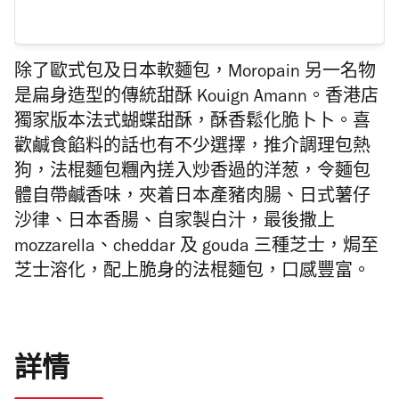
除了歐式包及日本軟麵包，Moropain 另一名物
是扁身造型的傳統甜酥 Kouign Amann。香港店
獨家版本法式蝴蝶甜酥，酥香鬆化脆卜卜。喜
歡鹹食餡料的話也有不少選擇，推介調理包熱
狗，法棍麵包糰內搓入炒香過的洋葱，令麵包
體自帶鹹香味，夾着日本產豬肉腸、日式薯仔
沙律、日本香腸、自家製白汁，最後撒上
mozzarella、cheddar 及 gouda 三種芝士，焗至
芝士溶化，配上脆身的法棍麵包，口感豐富。
詳情