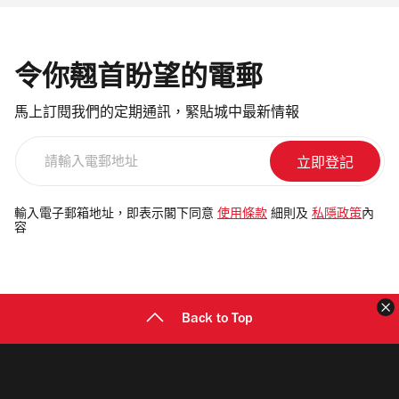
令你翹首盼望的電郵
馬上訂閱我們的定期通訊，緊貼城中最新情報
請
輸
入
電
輸入電子郵箱地址，即表示閣下同意
使用條款
細則及
私隱政策
內
容
郵
地
址
Back to Top