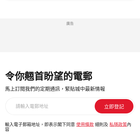
廣告
令你翹首盼望的電郵
馬上訂閱我們的定期通訊，緊貼城中最新情報
請
輸
入
電
輸入電子郵箱地址，即表示閣下同意
使用條款
細則及
私隱政策
內
容
郵
地