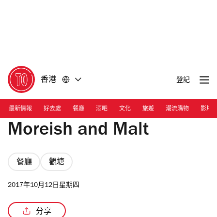
前
前
往
往
內
頁
容
尾
香港
登記
最新情報
好去處
餐廳
酒吧
文化
旅遊
潮流購物
影片
Moreish and Malt
餐廳
觀塘
2017年10月12日星期四
分享