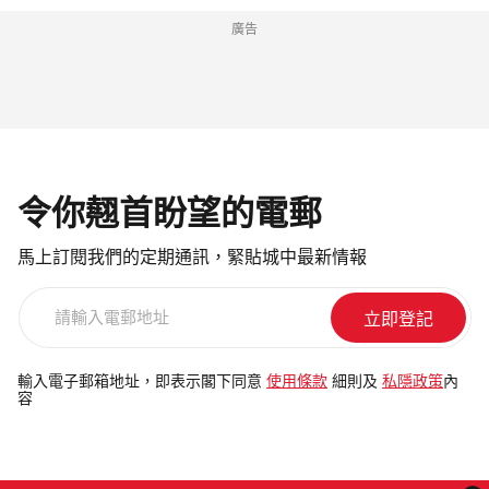
廣告
令你翹首盼望的電郵
馬上訂閱我們的定期通訊，緊貼城中最新情報
請
輸
入
電
輸入電子郵箱地址，即表示閣下同意
使用條款
細則及
私隱政策
內
容
郵
地
址