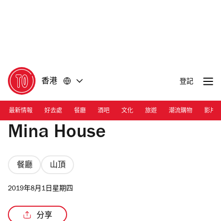
前
前
往
往
內
頁
容
尾
香港
登記
最新情報
好去處
餐廳
酒吧
文化
旅遊
潮流購物
影片
Mina House
餐廳
山頂
2019年8月1日星期四
分享