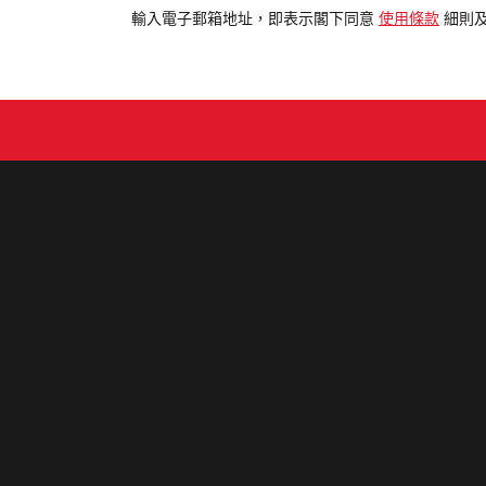
電
輸入電子郵箱地址，即表示閣下同意
使用條款
細則
郵
地
址