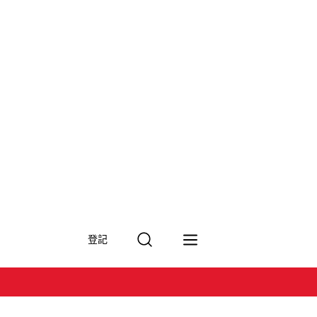
搜
登記
尋