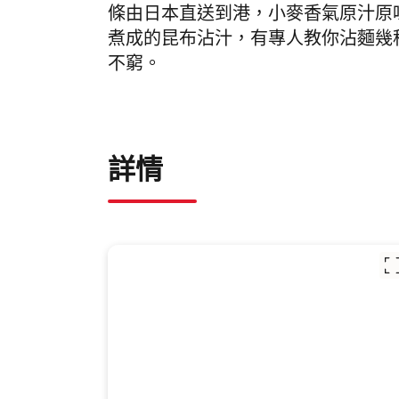
條由日本直送到港，小麥香氣原汁原
煮成的昆布沾汁，有專人教你沾
麵
幾
不窮。
詳情