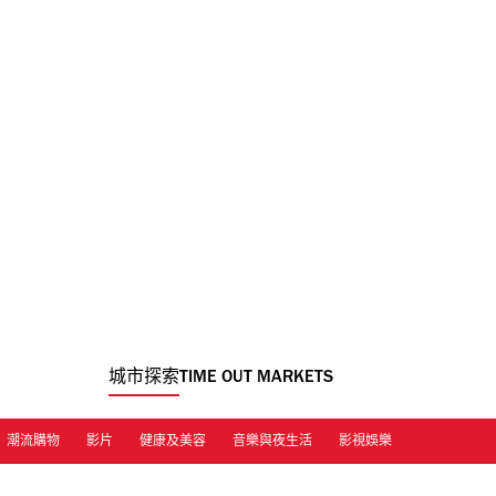
城市探索
TIME OUT MARKETS
潮流購物
影片
健康及美容
音樂與夜生活
影視娛樂