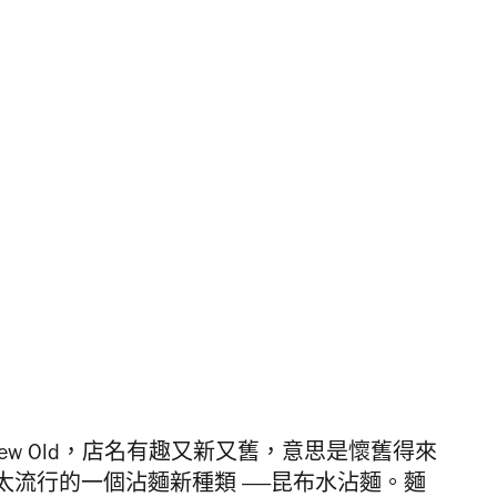
 New Old，店名有趣又新又舊，意思是懷舊得來
太流行的一個沾麵新種類
——
昆布水沾麵。麵