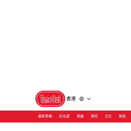
前
前
往
往
內
頁
容
尾
香港
最新情報
好去處
餐廳
酒吧
文化
旅遊