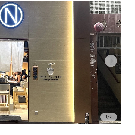
/2
Ph