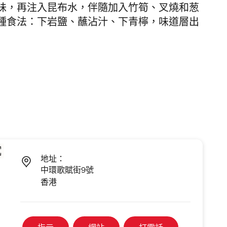
味，再注入昆布水，伴隨加入竹筍、叉燒和葱
種食法：下岩鹽、蘸沾汁、下青檸，味道層出
地址：
中環歌賦街9號
香港