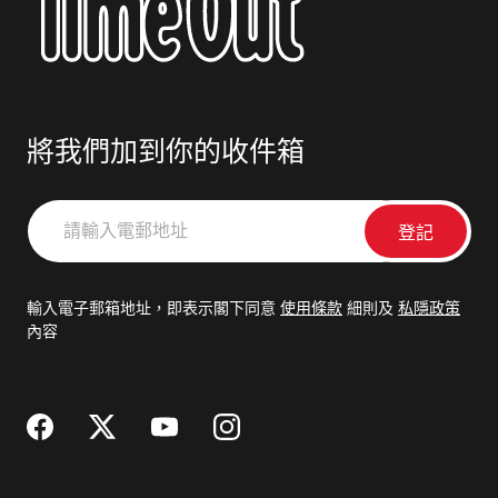
將我們加到你的收件箱
請
輸
入
電
輸入電子郵箱地址，即表示閣下同意
使用條款
細則及
私隱政策
郵
內容
地
址