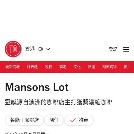
前
前
往
往
內
頁
容
尾
香港
登記
最新情報
好去處
餐廳
酒吧
文化
旅遊
潮流購物
影片
Photograph: Facebook/Mansonslot.hk
Mansons Lot
靈感源自澳洲的咖啡店主打獲獎濃縮咖啡
餐廳 | 咖啡店
灣仔
推薦