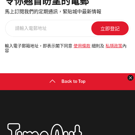
令你翹首盼望的電郵
馬上訂閱我們的定期通訊，緊貼城中最新情報
請
輸
入
電
輸入電子郵箱地址，即表示閣下同意
使用條款
細則及
私隱政策
內
容
郵
地
址
Back to Top