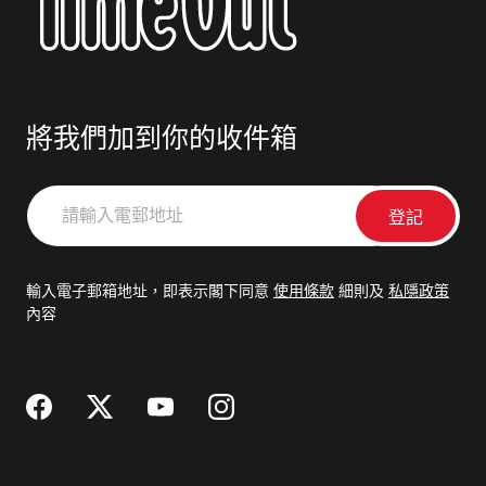
將我們加到你的收件箱
請
輸
入
電
輸入電子郵箱地址，即表示閣下同意
使用條款
細則及
私隱政策
郵
內容
地
址