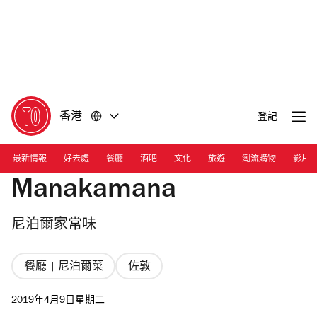
前
前
往
往
內
頁
容
尾
香港
登記
最新情報
好去處
餐廳
酒吧
文化
旅遊
潮流購物
影片
Manakamana
尼泊爾家常味
餐廳 | 尼泊爾菜
佐敦
2019年4月9日星期二