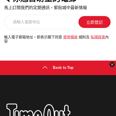
馬上訂閱我們的定期通訊，緊貼城中最新情報
請
輸
入
電
輸入電子郵箱地址，即表示閣下同意
使用條款
細則及
私隱政策
內
容
郵
地
址
Back to Top