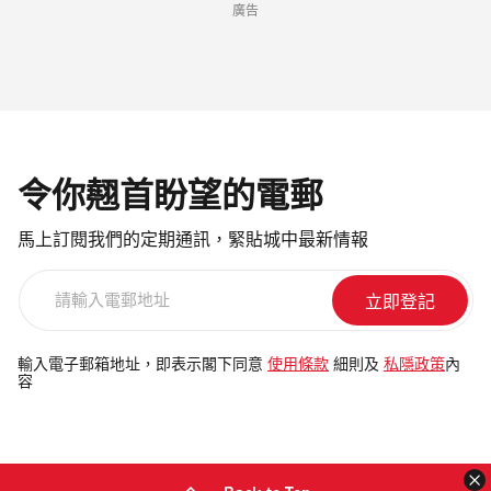
廣告
令你翹首盼望的電郵
馬上訂閱我們的定期通訊，緊貼城中最新情報
請
輸
入
電
輸入電子郵箱地址，即表示閣下同意
使用條款
細則及
私隱政策
內
容
郵
地
址