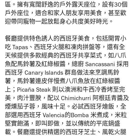
區。
擁有寬闊舒逸的戶外露天座位，設有30個
戶外座位，
適合和家人朋友享用美食，
甚至歡
迎帶同寵物一起放鬆身心共度美好時光。
餐廳
提供特色誘人的西班牙美食，包括開胃小
吃 Tapas、
西班牙火腿和凍肉拼盤等，
還有全
天候提供多款經典的西班牙共享菜式，
如
八爪
魚配馬鈴薯及紅綠椒醬，
總廚 Sancassani 採用
西班牙 Canary Islands 群島做法來烹調馬鈴
薯，馬鈴薯連皮伴慢煮八爪魚放在紅綠椒醬
上；Picaña Steak
則以
澳洲和牛西冷香烤至完
美，肉汁豐腴，
配以 Chimichurri 阿根廷青醬及
煙燻茄子蓉，風味十足。必試
西班牙燴飯，全
部選用西班牙 Valencia的Bomba
米煮成，米粒
堅實飽滿，即叫即做，並以傳統的平底鍋盛
載。餐廳還提供精選的西班牙芝士、風乾火腿