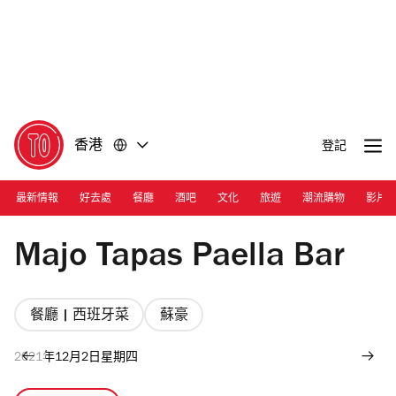
前
前
往
往
內
頁
容
尾
香港
登記
最新情報
好去處
餐廳
酒吧
文化
旅遊
潮流購物
影片
Photograph: Courtesy Majo Tapas Paella Bar
Majo Tapas Paella Bar
餐廳 | 西班牙菜
蘇豪
2021年12月2日星期四