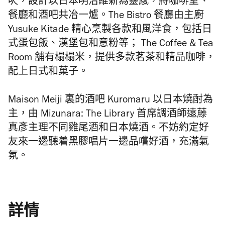
呎，設計以
日本明治維新為靈感，
將
咖啡室、
餐廳和酒吧共冶一爐
。The Bistro 餐廳
由主廚
Yusuke Kitade 精心烹製各款
和風洋食，包括日
式蛋包飯、漢堡包和意粉等
； The Coffee & Tea
Room 舖有
榻榻米，
提供多款茗茶和精品咖啡，
配上日式和菓子。
Maison Meiji 裏的酒吧 Kuromaru 以日本燒酎為
主，由 Mizunara: The Library 首席調酒師遠藤
真彥主理不同雞尾酒和日本燒酒。不妨約定好
友來一邊聽着黑膠唱片一邊品嚐好酒，充滿氣
氛。
詳情