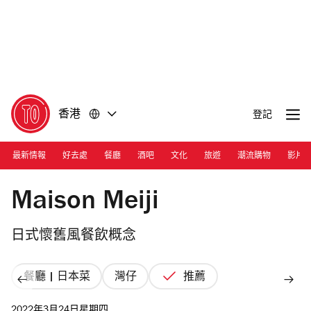
前
前
往
往
內
頁
容
尾
香港
登記
最新情報
好去處
餐廳
酒吧
文化
旅遊
潮流購物
影片
Photograph: Courtesy Maison Meiji
Maison Meiji
日式懷舊風餐飲概念
餐廳 | 日本菜
灣仔
推薦