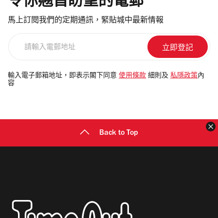
令你翹首盼望的電郵
馬上訂閱我們的定期通訊，緊貼城中最新情報
請
輸
入
電
輸入電子郵箱地址，即表示閣下同意
使用條款
細則及
私隱政策
內
容
郵
地
址
Back to Top