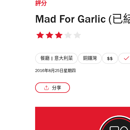
評分
Mad For Garlic (
3/5
星
餐廳 | 意大利菜
銅鑼灣
價
格
2016年8月25日星期四
2/4
星
分享