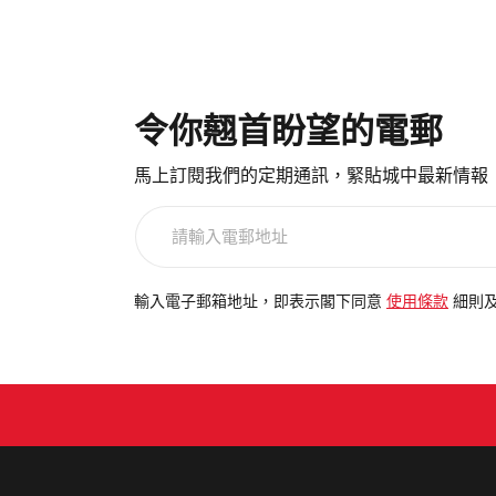
令你翹首盼望的電郵
馬上訂閱我們的定期通訊，緊貼城中最新情報
請
輸
入
電
輸入電子郵箱地址，即表示閣下同意
使用條款
細則
郵
地
址