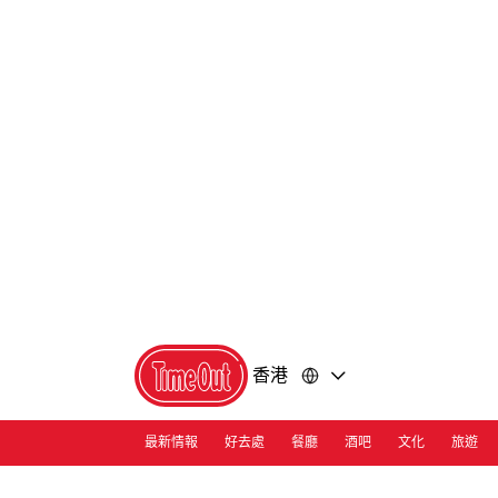
前
前
往
往
內
頁
容
尾
香港
最新情報
好去處
餐廳
酒吧
文化
旅遊