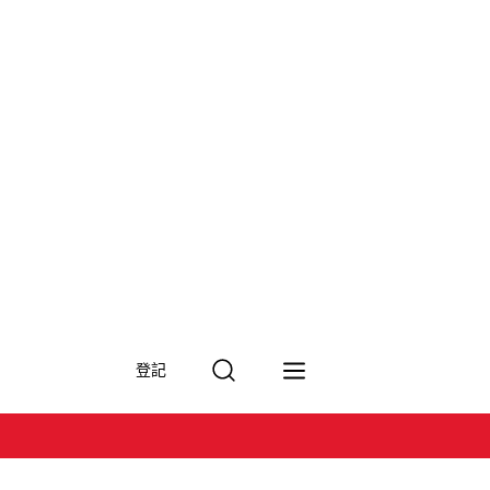
搜
登記
尋