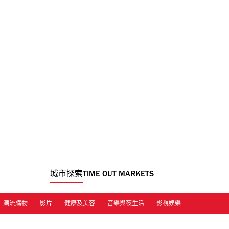
城市探索
TIME OUT MARKETS
潮流購物
影片
健康及美容
音樂與夜生活
影視娛樂