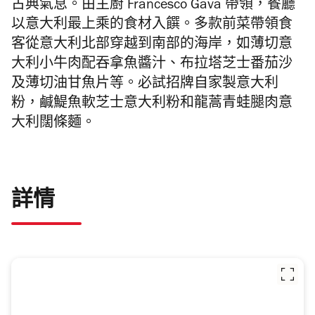
古典氣息。由主廚 Francesco Gava 帶領，餐廳
以意大利最上乘的食材入饌。多款前菜帶領食
客從意大利北部穿越到南部的海岸，如薄切意
大利小牛肉配吞拿魚醬汁、布拉塔芝士番茄沙
及薄切油甘魚片等。必試招牌自家製意大利
粉，鹹鯷魚軟芝士意大利粉和龍蒿青蛙腿肉意
大利闊條麵。
詳情