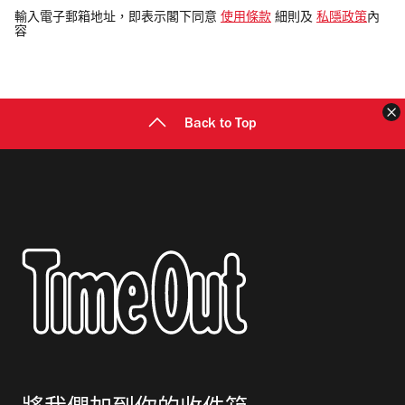
電
輸入電子郵箱地址，即表示閣下同意
使用條款
細則及
私隱政策
內
容
郵
地
址
Back to Top