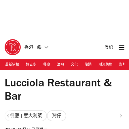
前
前
往
往
內
頁
容
尾
香港
登記
最新情報
好去處
餐廳
酒吧
文化
旅遊
潮流購物
影片
Photograph: Courtesy Lucciola
Lucciola Restaurant &
Bar
餐廳 | 意大利菜
灣仔