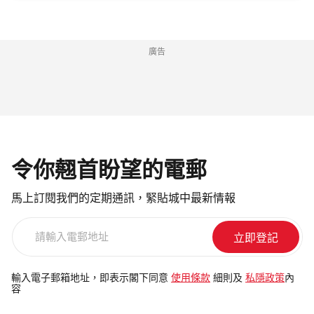
廣告
令你翹首盼望的電郵
馬上訂閱我們的定期通訊，緊貼城中最新情報
請
輸
入
電
輸入電子郵箱地址，即表示閣下同意
使用條款
細則及
私隱政策
內
容
郵
地