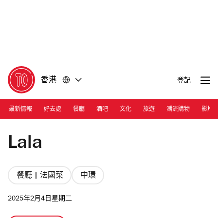
前
前
往
往
內
頁
容
尾
香港
登記
最新情報
好去處
餐廳
酒吧
文化
旅遊
潮流購物
影片
Photograph: Courtesy Lala
Lala
餐廳 | 法國菜
中環
2025年2月4日星期二