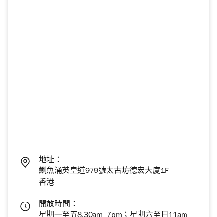
地址：
鰂魚涌英皇道979號太古坊德宏大廈1F
香港
開放時間：
星期一至五8.30am–7pm；星期六至日11am-