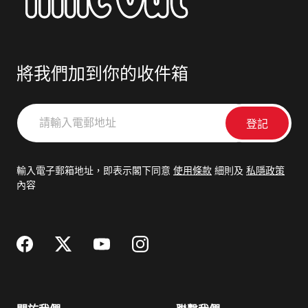
將我們加到你的收件箱
請
輸
入
電
輸入電子郵箱地址，即表示閣下同意
使用條款
細則及
私隱政策
郵
內容
地
址