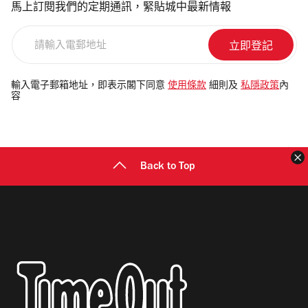
馬上訂閱我們的定期通訊，緊貼城中最新情報
請
輸
入
電
輸入電子郵箱地址，即表示閣下同意
使用條款
細則及
私隱政策
內
容
郵
地
址
Back to Top