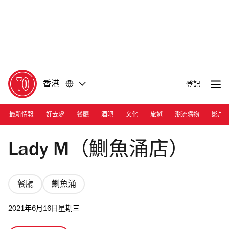
前
前
往
往
內
頁
容
尾
香港
登記
最新情報
好去處
餐廳
酒吧
文化
旅遊
潮流購物
影片
Photograph: Courtesy Lady M
Lady M（鰂魚涌店）
餐廳
鰂魚涌
2021年6月16日星期三