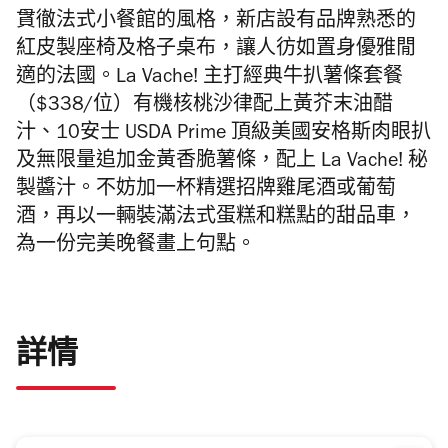
貫徹法式小餐館的風格，新店設有品牌熟悉的
紅皮製座椅及格子桌布，
讓人彷如置身優雅閒
適的法國。La Vache! 主打
經典牛扒薯條套餐
（$338/位）
有機核桃沙律配上黃芥末油醋
汁、1
0安士 USDA Prime 頂級美國安格斯肉眼扒
及
無限量追加金黃香脆薯條，配上 La Vache! 秘
製醬汁。不妨加一杯
精選招牌雞尾酒或葡萄
酒，再以一輛裝滿法式蛋糕和糕點的甜品車，
為一份完美晚餐畫上句點。
詳情