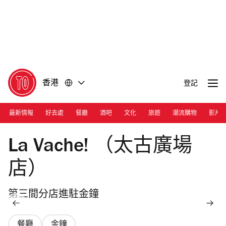
前
前
往
往
內
頁
容
尾
香港
登記
最新情報
好去處
餐廳
酒吧
文化
旅遊
潮流購物
影片
Photograph: Courtesy La Vache!
La Vache! （太古廣場
店）
第三間分店進駐金鐘
餐廳
金鐘