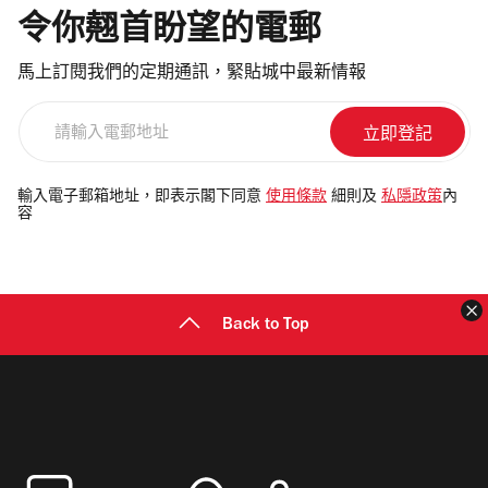
令你翹首盼望的電郵
馬上訂閱我們的定期通訊，緊貼城中最新情報
請
輸
入
電
輸入電子郵箱地址，即表示閣下同意
使用條款
細則及
私隱政策
內
容
郵
地
址
Back to Top