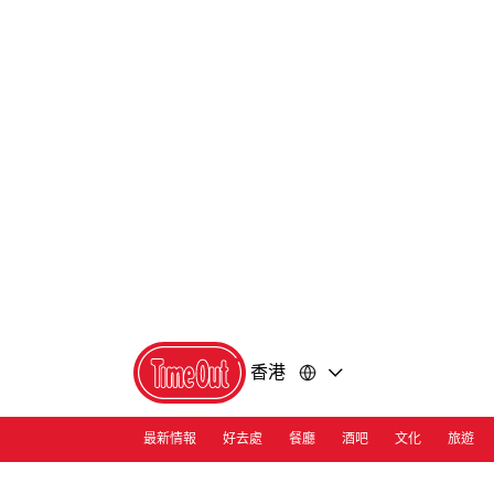
前
前
往
往
內
頁
容
尾
香港
最新情報
好去處
餐廳
酒吧
文化
旅遊