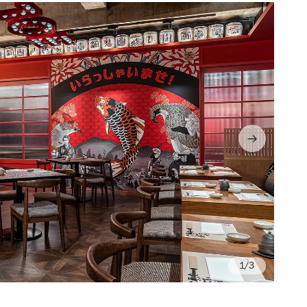
/3
Ph