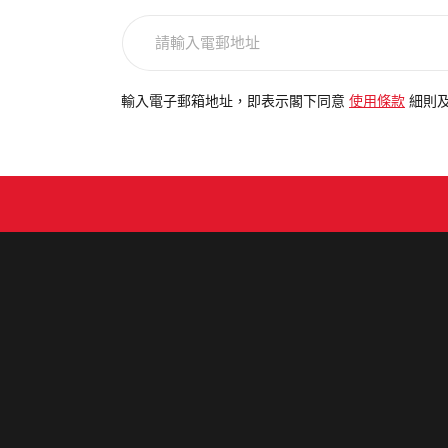
請
輸
入
電
輸入電子郵箱地址，即表示閣下同意
使用條款
細則
郵
地
址