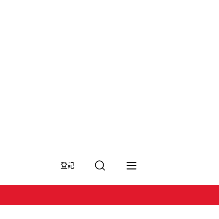
搜
登記
尋