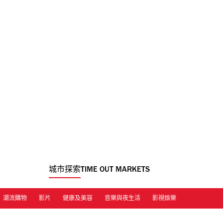
城市探索
TIME OUT MARKETS
潮流購物
影片
健康及美容
音樂與夜生活
影視娛樂