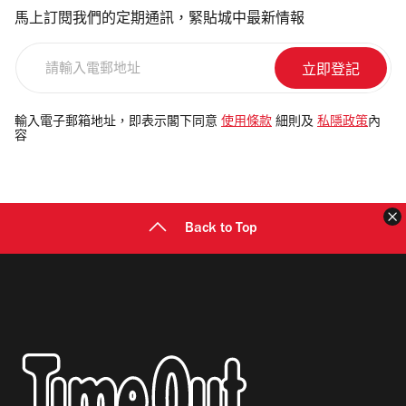
馬上訂閱我們的定期通訊，緊貼城中最新情報
請
輸
入
電
輸入電子郵箱地址，即表示閣下同意
使用條款
細則及
私隱政策
內
容
郵
地
址
Back to Top