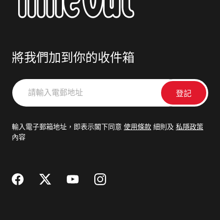
將我們加到你的收件箱
請
輸
入
電
輸入電子郵箱地址，即表示閣下同意
使用條款
細則及
私隱政策
郵
內容
地
址