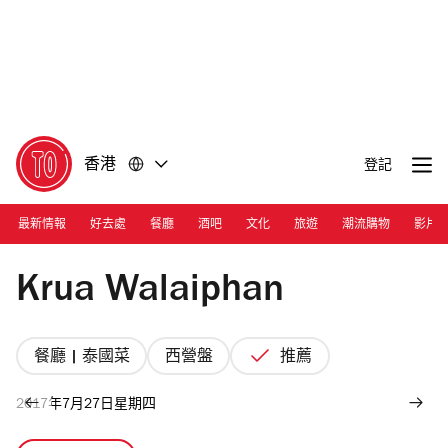
前
前
往
往
內
頁
容
尾
香港
登記
最新情報
好去處
餐廳
酒吧
文化
旅遊
潮流購物
影片
Photograph: Courtesy Krua Walaiphan
Krua Walaiphan
餐廳 | 泰國菜
西營盤
推薦
2017年7月27日星期四