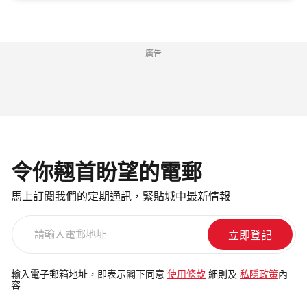
廣告
令你翹首盼望的電郵
馬上訂閱我們的定期通訊，緊貼城中最新情報
請
輸
入
電
輸入電子郵箱地址，即表示閣下同意
使用條款
細則及
私隱政策
內
容
郵
地