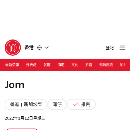
前
前
往
往
內
頁
容
尾
香港
登記
最新情報
好去處
餐廳
酒吧
文化
旅遊
潮流購物
影片
Photograph: Courtesy Jom
Jom
餐廳 | 新加坡菜
灣仔
推薦
2022年1月12日星期三