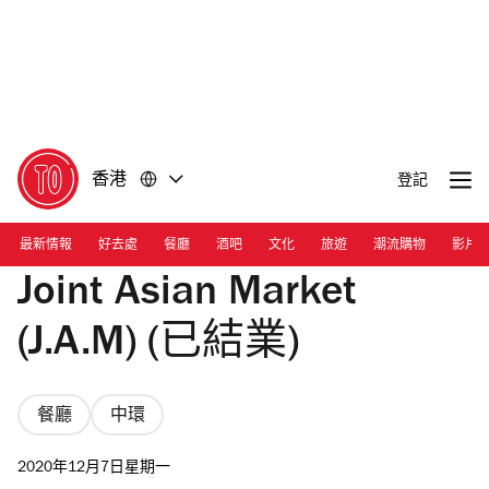
前
前
往
往
內
頁
容
尾
香港
登記
最新情報
好去處
餐廳
酒吧
文化
旅遊
潮流購物
影片
Joint Asian Market
(J.A.M) (已結業)
餐廳
中環
2020年12月7日星期一