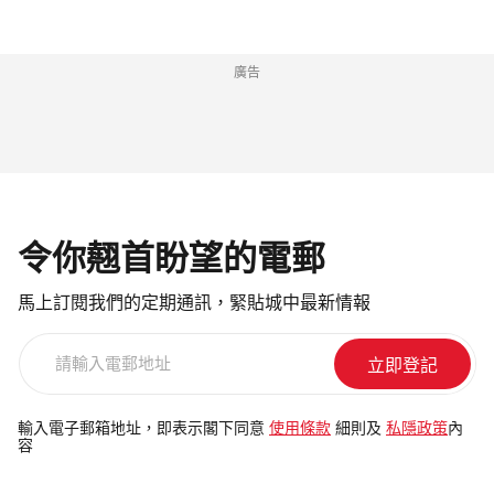
廣告
令你翹首盼望的電郵
馬上訂閱我們的定期通訊，緊貼城中最新情報
請
輸
入
電
輸入電子郵箱地址，即表示閣下同意
使用條款
細則及
私隱政策
內
容
郵
地