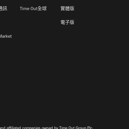
通訊
Time Out全球
實體版
電子版
Market
nd affiliated companies owned by Time Out Group Plc.