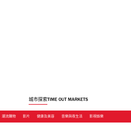
城市探索
TIME OUT MARKETS
潮流購物
影片
健康及美容
音樂與夜生活
影視娛樂