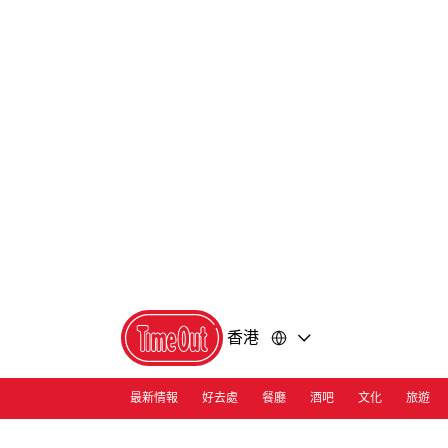
前
前
往
往
內
頁
容
尾
香港
最新情報
好去處
餐廳
酒吧
文化
旅遊