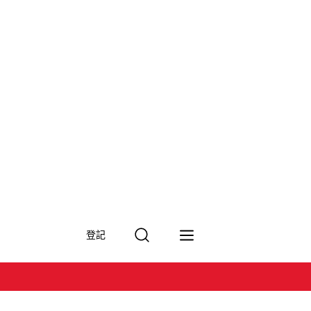
搜
登記
尋