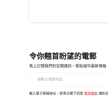
令你翹首盼望的電郵
馬上訂閱我們的定期通訊，緊貼城中最新情報
請
輸
入
電
輸入電子郵箱地址，即表示閣下同意
使用條款
細則
郵
地