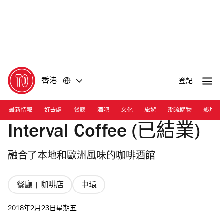
前
前
往
往
內
頁
容
尾
香港
登記
最新情報
好去處
餐廳
酒吧
文化
旅遊
潮流購物
影片
Interval Coffee (已結業)
融合了本地和歐洲風味的咖啡酒館
餐廳 | 咖啡店
中環
2018年2月23日星期五