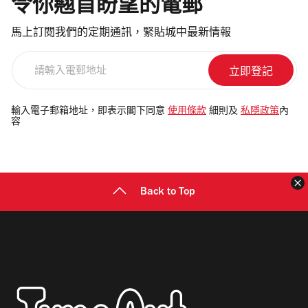
令你翹首盼望的電郵
馬上訂閱我們的定期通訊，緊貼城中最新情報
請
輸
入
電
輸入電子郵箱地址，即表示閣下同意
使用條款
細則及
私隱政策
內
容
郵
地
址
Back to Top