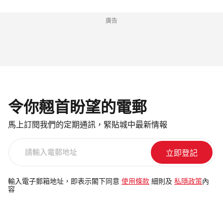
廣告
令你翹首盼望的電郵
馬上訂閱我們的定期通訊，緊貼城中最新情報
請
輸
入
電
輸入電子郵箱地址，即表示閣下同意
使用條款
細則及
私隱政策
內
容
郵
地
址