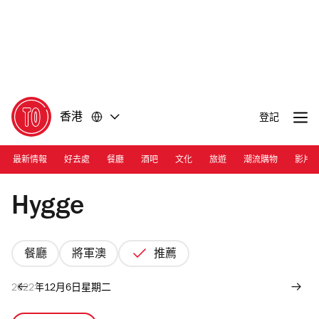
前
前
往
往
內
頁
容
尾
香港
登記
最新情報
好去處
餐廳
酒吧
文化
旅遊
潮流購物
影片
Photograph: Joshua Lin
Hygge
餐廳
將軍澳
推薦
2022年12月6日星期二