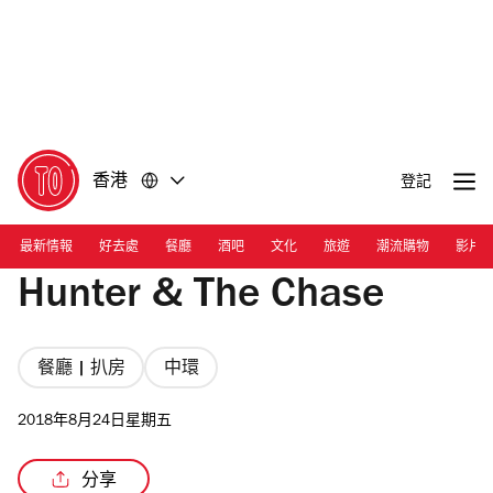
前
前
往
往
內
頁
容
尾
香港
登記
最新情報
好去處
餐廳
酒吧
文化
旅遊
潮流購物
影片
Hunter & The Chase
餐廳 | 扒房
中環
2018年8月24日星期五
分享