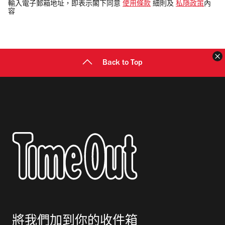
電
輸入電子郵箱地址，即表示閣下同意
使用條款
細則及
私隱政策
內
容
郵
地
址
Back to Top
將我們加到你的收件箱