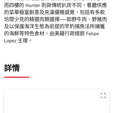
而
四樓的
Hunter
則與傳統扒房不同，
餐廳供應
的菜單極富創意及充滿優雅感覺，
包括有多款
坊間少見的精選肉類選擇
──如野牛肉、
野豬肉
及以保護海洋生態為前提的竿釣捕魚法所捕獲
的海鮮等特色食
材，由美籍行政總廚 Felipe
Lopez 主理。
詳情