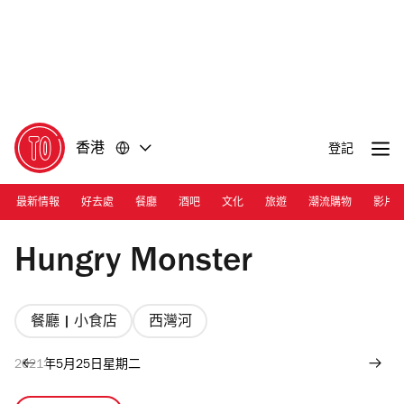
前
前
往
往
內
頁
容
尾
香港
登記
最新情報
好去處
餐廳
酒吧
文化
旅遊
潮流購物
影片
Photograph: Cara Hung
Hungry Monster
餐廳 | 小食店
西灣河
2021年5月25日星期二