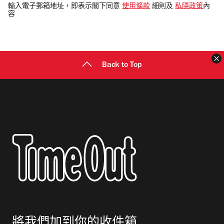
電
輸入電子郵箱地址，即表示閣下同意
使用條款
細則及
私隱政策
內
容
郵
地
址
Back to Top
將我們加到你的收件箱