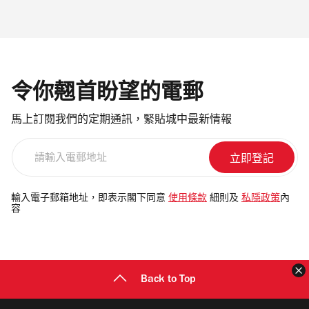
令你翹首盼望的電郵
馬上訂閱我們的定期通訊，緊貼城中最新情報
請
輸
入
電
輸入電子郵箱地址，即表示閣下同意
使用條款
細則及
私隱政策
內
容
郵
地
址
Back to Top