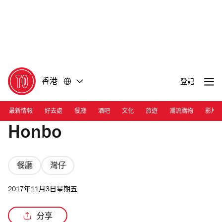
前
前
往
往
內
頁
容
尾
香港
登記
最新情報
好去處
餐廳
酒吧
文化
旅遊
潮流購物
影片
Honbo
餐廳
灣仔
2017年11月3日星期五
分享