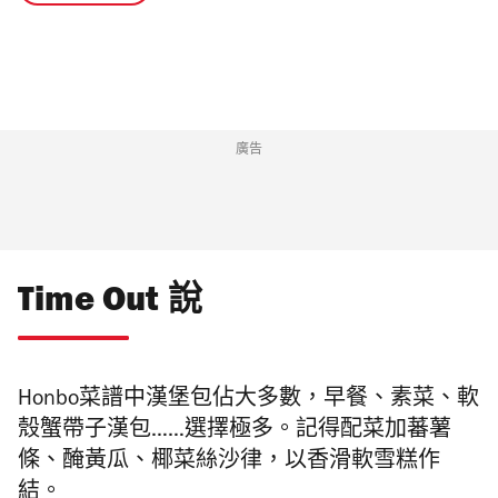
廣告
Time Out 說
Honbo菜譜中漢堡包佔大多數，早餐、素菜、軟
殼蟹帶子漢包……選擇極多。記得配菜加蕃薯
條、醃黃瓜、椰菜絲沙律，以香滑軟雪糕作
結。