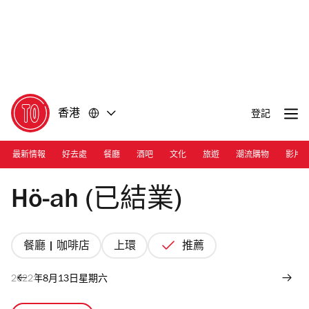
前
前
往
往
內
頁
容
尾
香港
登記
最新情報
好去處
餐廳
酒吧
文化
旅遊
潮流購物
影片
Photograph: Tatum Ancheta
Hö-ah (已結業)
餐廳 | 咖啡店
上環
推薦
2022年8月13日星期六