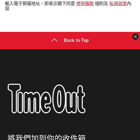
電
輸入電子郵箱地址，即表示閣下同意
使用條款
細則及
私隱政策
內
容
郵
地
址
Back to Top
將我們加到你的收件箱