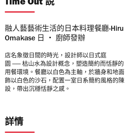
Time Out 說
融人藝藝術生活的日本料理餐廳-Hiru
Omakase 日
‧
廚師發辦
店名象徵日間的時光，設計師以日式庭
園
──
枯山水為設計概念，塑造簡約而恬靜的
用餐環境。餐廳以白色為主軸，於牆身和地面
飾以白
色的沙石，配置一室日系
簡
約風格的陳
設，
帶出沉穩恬靜之感。
詳情