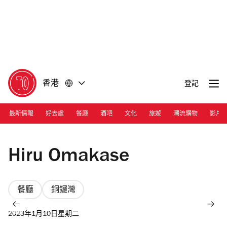
前
前
往
往
內
頁
容
尾
香港
登記
最新情報
好去處
餐廳
酒吧
文化
旅遊
潮流購物
影片
Photograph: Courtesy Hiru Omakase
Hiru Omakase
餐廳
銅鑼灣
2023年1月10日星期二