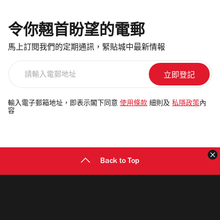
令你翹首盼望的電郵
馬上訂閱我們的定期通訊，緊貼城中最新情報
請
輸
入
電
輸入電子郵箱地址，即表示閣下同意
使用條款
細則及
私隱政策
內
容
郵
地
址
Back to Top