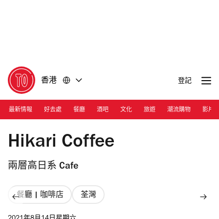
前
前
往
往
內
頁
容
尾
香港
登記
最新情報
好去處
餐廳
酒吧
文化
旅遊
潮流購物
影片
Photograph: Ann Chiu
Hikari Coffee
兩層高日系 Cafe
餐廳 | 咖啡店
荃灣