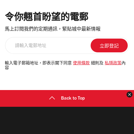
令你翹首盼望的電郵
馬上訂閱我們的定期通訊，緊貼城中最新情報
請
輸
入
電
輸入電子郵箱地址，即表示閣下同意
使用條款
細則及
私隱政策
內
容
郵
地
址
Back to Top