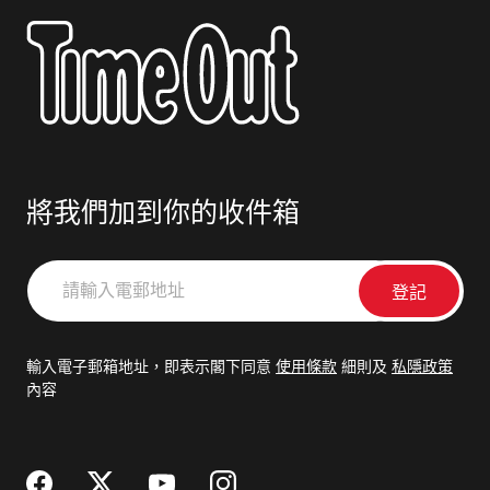
將我們加到你的收件箱
請
輸
入
電
輸入電子郵箱地址，即表示閣下同意
使用條款
細則及
私隱政策
郵
內容
地
址