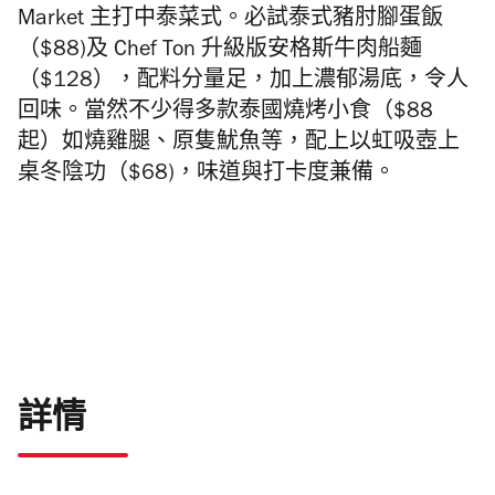
Market 主打中泰菜式。必試泰式豬肘腳蛋飯
（$88)及 Chef Ton 升級版
安格斯牛肉船麵
（$128），配料分量足，加上
濃郁湯底，令人
回味。當然不少得多款泰國燒烤小食（$88
起）如
燒雞腿、
原隻魷魚等，配上以虹吸壺上
桌冬陰功（$68)，味道與打卡度兼備。
詳情