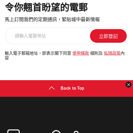
令你翹首盼望的電郵
馬上訂閱我們的定期通訊，緊貼城中最新情報
請
輸
入
電
輸入電子郵箱地址，即表示閣下同意
使用條款
細則及
私隱政策
內
容
郵
地
址
Back to Top