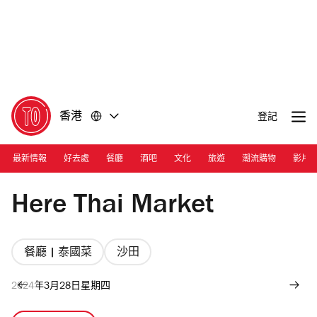
前
前
往
往
內
頁
容
尾
香港
登記
最新情報
好去處
餐廳
酒吧
文化
旅遊
潮流購物
影片
Photograph: Here Thai Market
Here Thai Market
餐廳 | 泰國菜
沙田
2024年3月28日星期四