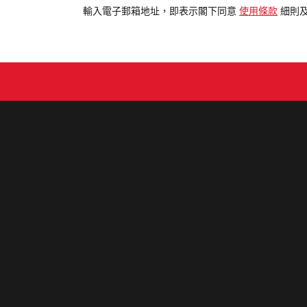
電
輸入電子郵箱地址，即表示閣下同意
使用條款
細則
郵
地
址