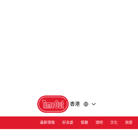
前
前
往
往
內
頁
容
尾
香港
最新情報
好去處
餐廳
酒吧
文化
旅遊