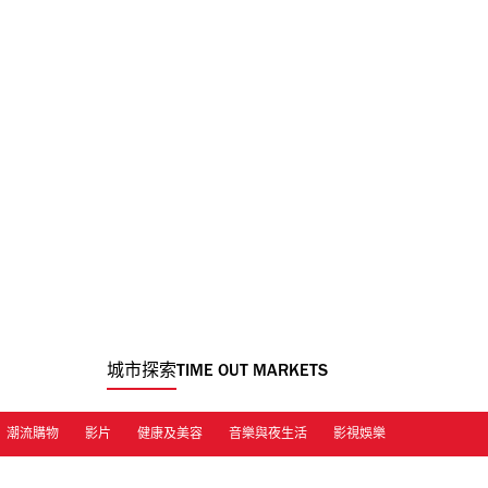
城市探索
TIME OUT MARKETS
潮流購物
影片
健康及美容
音樂與夜生活
影視娛樂