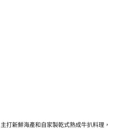
，
主打新鮮海產和自家製乾式熟成牛扒料理，