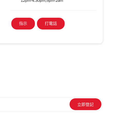
12pm-4.30pm;5pm-2am
指示
打電話