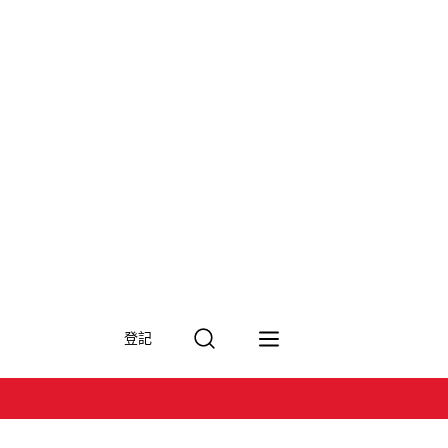
搜
登記
尋