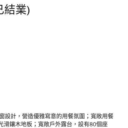
 (已結業)
璃窗設計，
營造優雅寫意的用餐氛圍；寬敞用餐
光滑鑲木地板；
寬敞戶外露台，設有80個座