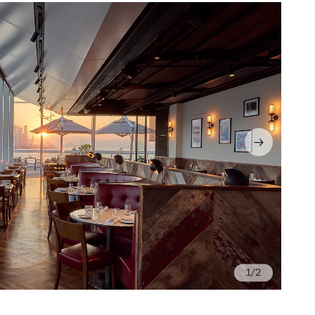
/2
Ph