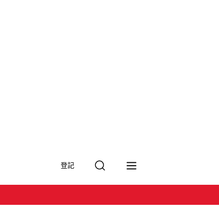
搜
登記
尋