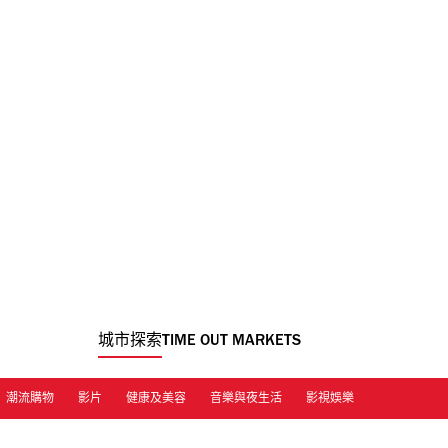
城市探索
TIME OUT MARKETS
潮流購物
影片
健康及美容
音樂與夜生活
影視娛樂