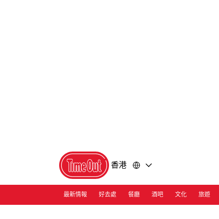
前
前
往
往
內
頁
容
尾
香港
最新情報
好去處
餐廳
酒吧
文化
旅遊