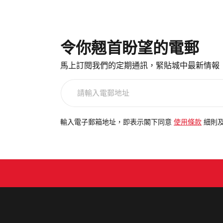
令你翹首盼望的電郵
馬上訂閱我們的定期通訊，緊貼城中最新情報
請
輸
入
電
輸入電子郵箱地址，即表示閣下同意
使用條款
細則
郵
地
址