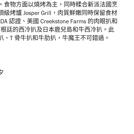
。食物方面以
燒烤為主，同時糅合新派法國烹
烤爐 Josper Grill，肉質鮮嫩同時保留食材
 認證、美國 Creekstone Farms 的肉眼扒和
的西冷扒、阿根廷的西冷扒及日本鹿兒島和牛西冷扒。
此
扒、T 骨牛扒和牛肋扒，牛魔王不可錯過。
夕