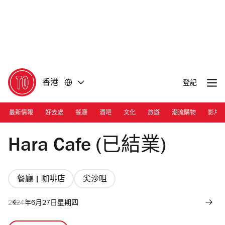
前
前
往
往
內
頁
容
尾
香港
登記
最新情報
好去處
餐廳
酒吧
文化
旅遊
潮流購物
影片
Photograph: Ann Chiu
Hara Cafe (已結業)
餐廳 | 咖啡店
尖沙咀
2024年6月27日星期四