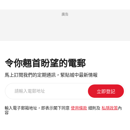
廣告
令你翹首盼望的電郵
馬上訂閱我們的定期通訊，緊貼城中最新情報
請
輸
入
電
輸入電子郵箱地址，即表示閣下同意
使用條款
細則及
私隱政策
內
容
郵
地
址