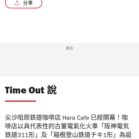
分享
/7
廣告
Time Out 說
尖沙咀原鉄道咖啡店
Hara Cafe 已經開幕！
咖
啡店
以具代表性的古董電氣化火車
「
阪神電気
鉄道311形
」
及
「箱根登山鉄道チキ1形」
為設