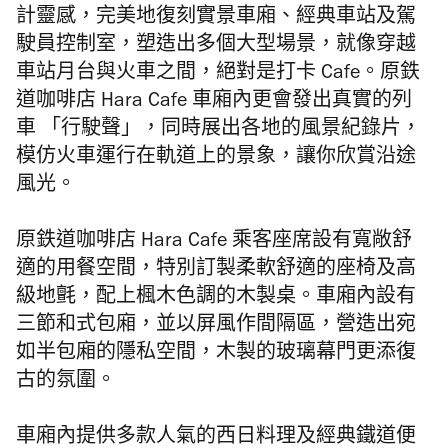
計靈感，完美地復刻實景車廂、經典車站及駕
駛員控制室，塑造出多個大型場景，就像穿越
車站月台與火車之間，絕對是打卡 Cafe。
原鉄
道咖啡店 Hara Cafe 車廂內更會發出真實的列
車 「行駛聲」，同時
展出各地的風景紀錄片，
模仿火車運行在軌道上的景象，讓你欣賞沿途
風光。
原鉄道咖啡店 Hara Cafe
乘客座席設有寬敞舒
適的用餐空間，特別訂製柔軟舒適的座椅及高
級地氈，配上楓木色調的木製桌。車廂內設有
三節和式包廂，並以屏風作間隔區，營造出宛
如半包廂的隱私空間，木製的玻璃幕門更添復
古的氛圍。
車廂內提供多款人氣的西日料理及經典鐵道便