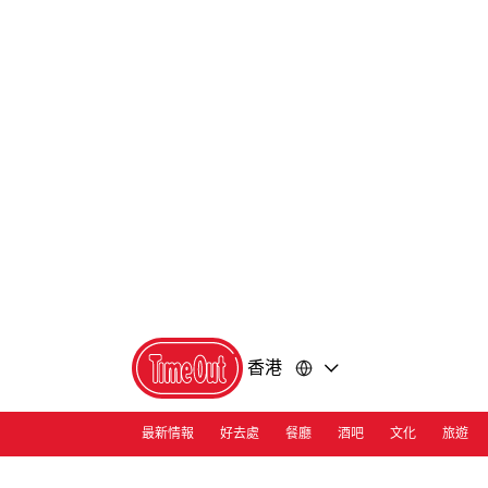
前
前
往
往
內
頁
容
尾
香港
最新情報
好去處
餐廳
酒吧
文化
旅遊