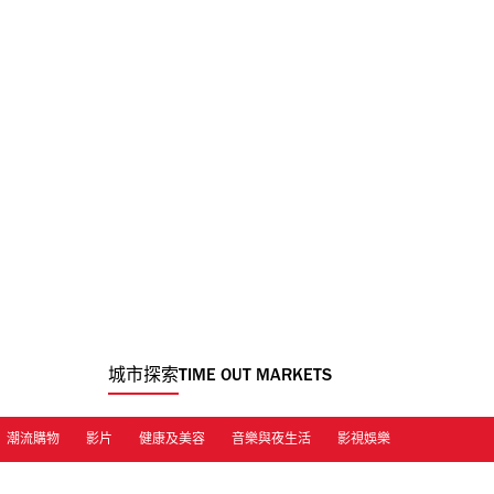
城市探索
TIME OUT MARKETS
潮流購物
影片
健康及美容
音樂與夜生活
影視娛樂