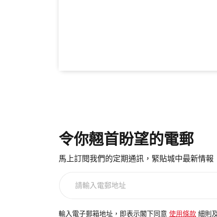
令你翹首盼望的電郵
馬上訂閱我們的定期通訊，緊貼城中最新情報
請
輸
入
電
輸入電子郵箱地址，即表示閣下同意
使用條款
細則