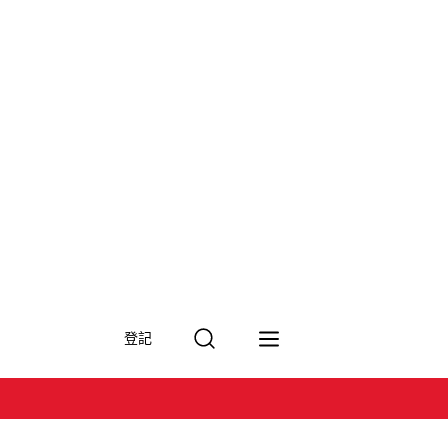
搜
登記
尋