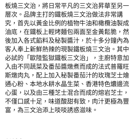
板燒三文治，將日常平凡的三文治昇華至另一
層次。品牌主打的鐵板燒三文治做法非常講
究，首先以黃金比例的植物牛油和橄欖油製成
油底，在鐵板上輕烤麵包兩面至金黃鬆脆，然
後加入各式餡料及秘製醬汁，於十多分鐘內為
客人奉上新鮮熱辣的現製鐵板燒三文治。其中
必試的「歐陸監獄鐵板三文治」，主廚特意加
入由不同蔬菜及番茄醬燉煮而成的法式普羅旺
斯燉肉丸，配上加入秘製番茄汁的玫瑰芝士燴
通心粉、本地水耕水晶生菜、香港特色燶邊流
心蛋，以及由三種芝士混合而成的熔岩芝士，
不僅口感十足，味道酸甜有致，肉汁更極為豐
富，為三文治添上啖啖誘惑滋味。