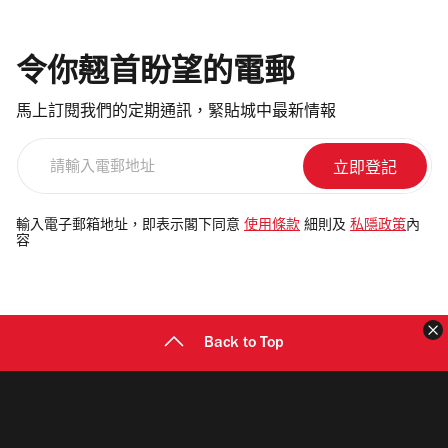
令你翹首盼望的電郵
馬上訂閱我們的定期通訊，緊貼城中最新情報
請
輸
入
電
輸入電子郵箱地址，即表示閣下同意
使用條款
細則及
私隱政策
內
容
郵
地
址
Back to Top