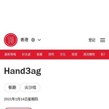
前
前
往
往
內
頁
容
尾
香港
登記
最新情報
好去處
餐廳
酒吧
文化
旅遊
潮流購物
影片
Photograph: Courtesy Hand3ag
Hand3ag
餐廳
尖沙咀
2021年1月14日星期四