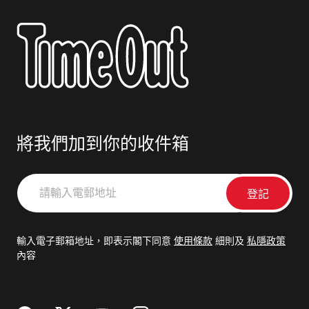
將我們加到你的收件箱
請
輸
入
電
輸入電子郵箱地址，即表示閣下同意
使用條款
細則及
私隱政策
郵
內容
地
址